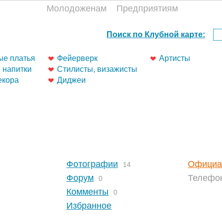
Молодоженам
Предприятиям
е платья
Фейерверк
Артисты
, напитки
Стилисты, визажисты
екора
Диджеи
Фотографии
Официа
14
Форум
Телефо
0
Комменты
0
Избранное