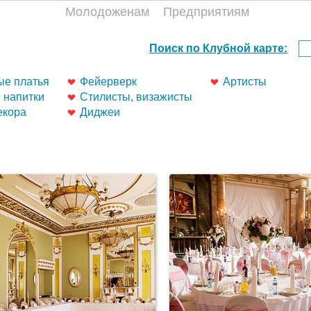
Молодоженам
Предприятиям
е платья
Фейерверк
Артисты
, напитки
Стилисты, визажисты
екора
Диджеи