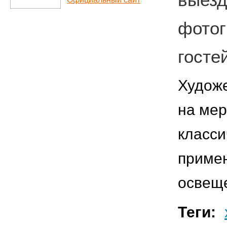
фотог
госте
Художе
на мер
класси
приме
освещ
Теги: