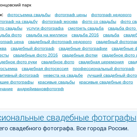
онцовский парк
и:
фотосъемка свадьбы
фотограф цены
фотограф недорого
тограф на свадьбу
фотограф москва
фото со свадьбы
фото с
то свадьбы
услуги фотографа
смотреть свадьба
свадьба фото
адьба фото
свадьба на миллион
свадьба 2016
свадьба
сваде
ограф цена
свадебный фотограф недорого
свадебный фотогр
ква
свадебный фотограф
свадебные фотографии
свадебные 
есты
свадебные фото 2016
свадебные фотки
свадебное фото 
адебное фото руки
свадебное фото
свадебная церемония
сва
осъемка
свадебная фотосессия
профессиональный фотограф
зитивный фотограф
невеста на свадьбе
лучший свадебный фот
чшие фотографы
красивые свадьбы
красивые свадебные фото
нчание
андрейивановфотогрф