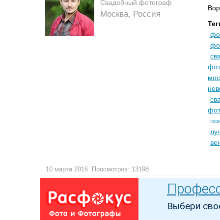
Свадебный фотограф
Вор
Москва, Россия
Тег
фо
фо
св
фот
мос
нев
св
фот
по
лу
ве
10 марта 2016
Просмотров: 13198