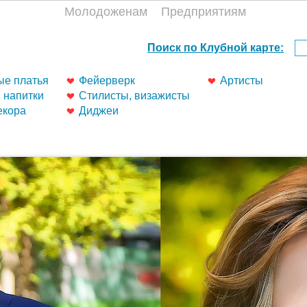
Молодоженам
Предприятиям
е платья
Фейерверк
Артисты
, напитки
Стилисты, визажисты
екора
Диджеи