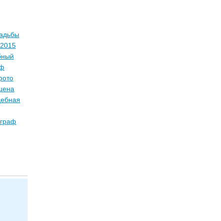
вадьбы
 2015
бный
аф
фото
цена
дебная
ограф