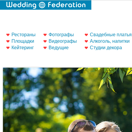
Рестораны
Фотографы
Свадебные платья
Площадки
Видеографы
Алкоголь, напитки
Кейтеринг
Ведущие
Студии декора