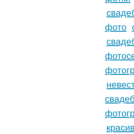
сваде
фото
сваде
фотос
фотог
невес
сваде
фотог
краси