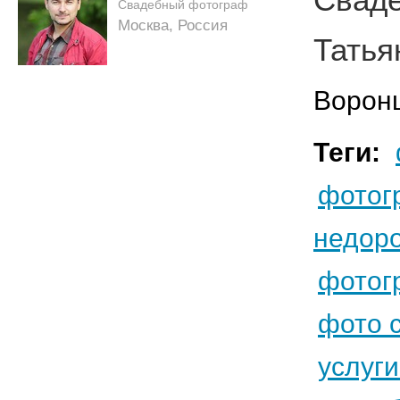
Свадебный фотограф
Москва, Россия
Татья
Воронц
Теги:
фотог
недоро
фотог
фото 
услуг