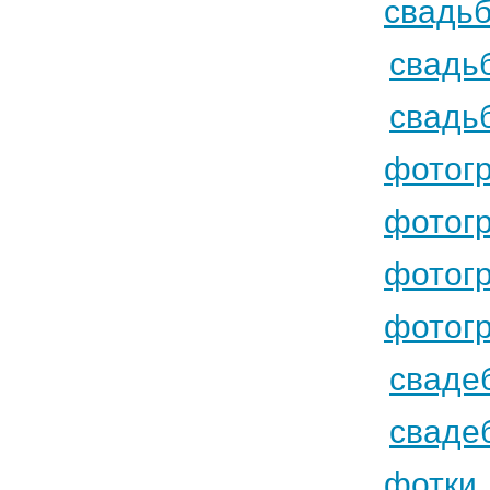
свадь
свадь
свадь
фотог
фотог
фотог
фотог
сваде
сваде
фотки