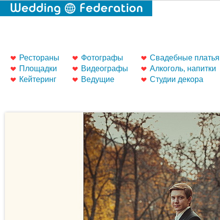
Рестораны
Фотографы
Свадебные платья
Площадки
Видеографы
Алкоголь, напитки
Кейтеринг
Ведущие
Студии декора