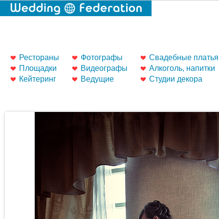
Рестораны
Фотографы
Свадебные платья
Площадки
Видеографы
Алкоголь, напитки
Кейтеринг
Ведущие
Студии декора