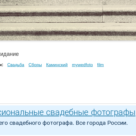
идание
и:
Свадьба
Сборы
Каминский
mywedfoto
film