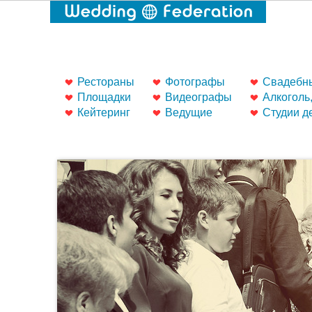
Рестораны
Фотографы
Свадебны
Площадки
Видеографы
Алкоголь
Кейтеринг
Ведущие
Студии д