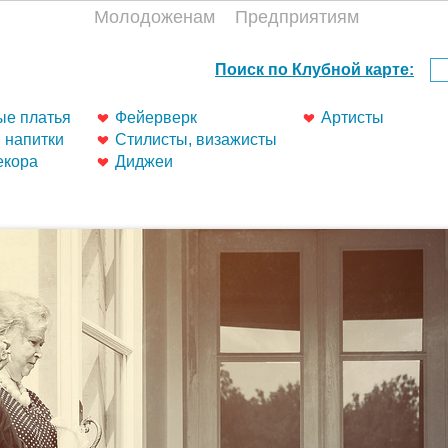
Молодоженам
Предприятиям
е платья
Фейерверк
Артисты
, напитки
Стилисты, визажисты
екора
Диджеи