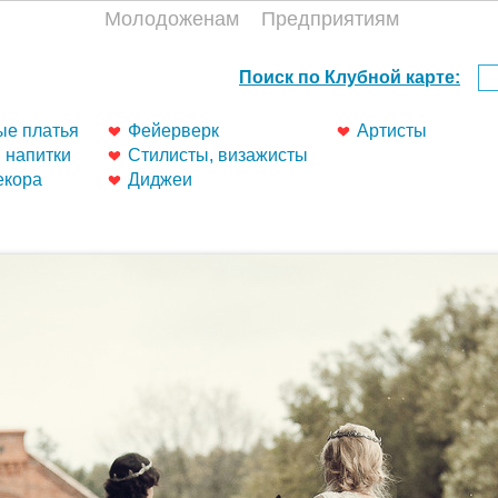
Молодоженам
Предприятиям
е платья
Фейерверк
Артисты
, напитки
Стилисты, визажисты
екора
Диджеи