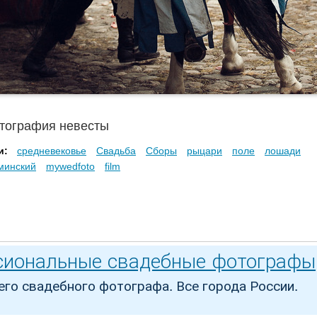
тография невесты
и:
средневековье
Свадьба
Сборы
рыцари
поле
лошади
минский
mywedfoto
film