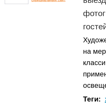
фотог
госте
Художе
на мер
класси
приме
освещ
Теги: