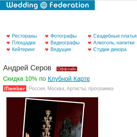
Рестораны
Фотографы
Свадебные платья
Площадки
Видеографы
Алкоголь, напитки
Кейтеринг
Ведущие
Студии декора
Андрей Серов
Оффлайн
Скидка 10% по
Клубной Карте
Россия, Москва, Артисты, программа